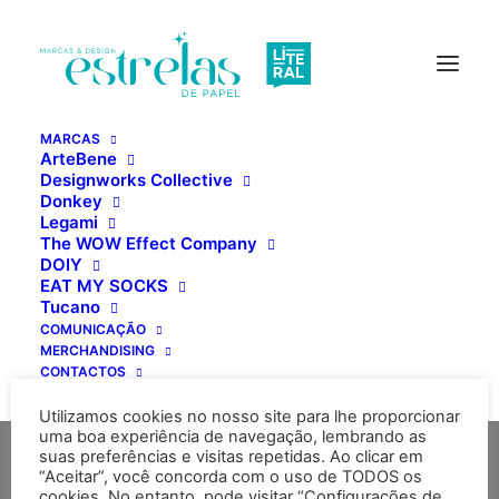
MARCAS
ArteBene
Designworks Collective
Donkey
Legami
Paço da Rainha, 60
The WOW Effect Company
DOIY
1150-246 Lisboa
EAT MY SOCKS
Portugal
Tucano
COMUNICAÇÃO
MERCHANDISING
Tel. +351 213 511 080
CONTACTOS
(rede fixa nacional)
Utilizamos cookies no nosso site para lhe proporcionar
Email: geral@estrelasdepapel.pt
uma boa experiência de navegação, lembrando as
suas preferências e visitas repetidas. Ao clicar em
“Aceitar”, você concorda com o uso de TODOS os
cookies. No entanto, pode visitar “Configurações de