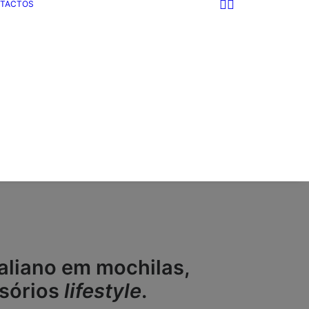
TACTOS
taliano em mochilas,
ssórios
lifestyle
.