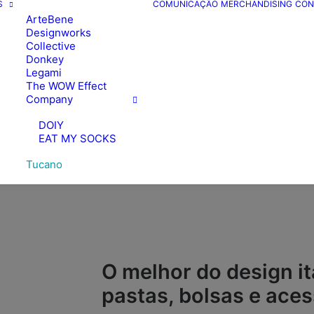
S
COMUNICAÇÃO
MERCHANDISING
CON
ArteBene
Designworks
Collective
Donkey
Legami
The WOW Effect
Company
DOIY
EAT MY SOCKS
Tucano
O melhor do design i
pastas, bolsas e ace