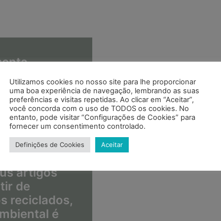
enta
logos com
Utilizamos cookies no nosso site para lhe proporcionar
s de design
uma boa experiência de navegação, lembrando as suas
preferências e visitas repetidas. Ao clicar em “Aceitar”,
para livros,
você concorda com o uso de TODOS os cookies. No
leys e muitas
entanto, pode visitar “Configurações de Cookies” para
fornecer um consentimento controlado.
soluções para
ssional,
Definições de Cookies
Aceitar
u desporto.
s artigos
tir de
s reciclados,
mbiental é