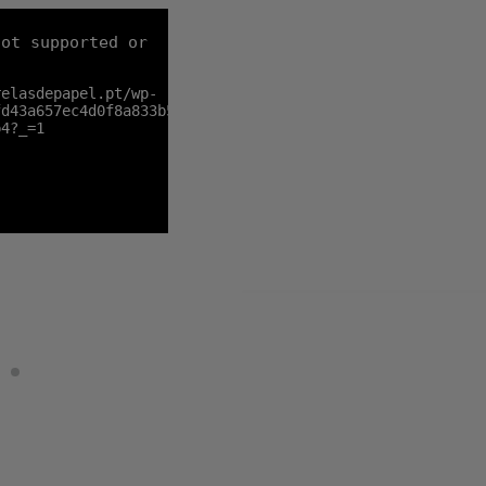
not supported or
relasdepapel.pt/wp-
fd43a657ec4d0f8a833b5ffaf7ed98.HD-
p4?_=1