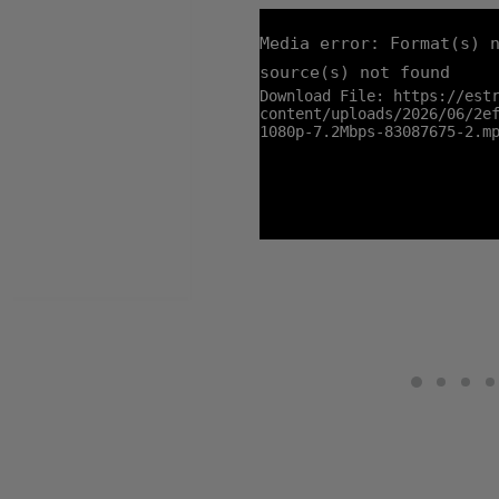
Media error: Format(s) 
source(s) not found
Download File: https://est
content/uploads/2026/06/2e
1080p-7.2Mbps-83087675-2.m