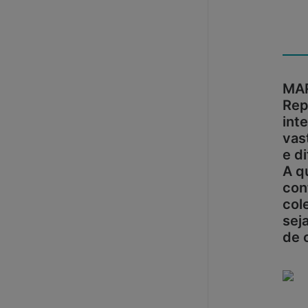
MA
Rep
int
vas
e d
A q
con
col
sej
de 