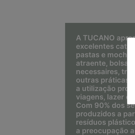
A TUCANO apres
excelentes catá
pastas e mochila
atraente, bolsas 
necessaires, trol
outras práticas 
a utilização profi
viagens, lazer o
Com 90% dos seu
produzidos a par
resíduos plástico
a preocupação a