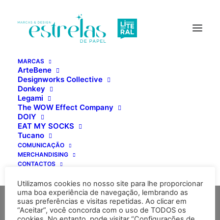
MARCAS
ArteBene
Designworks Collective
Donkey
Legami
Paço da Rainha, 60
The WOW Effect Company
DOIY
1150-246 Lisboa
EAT MY SOCKS
Portugal
Tucano
COMUNICAÇÃO
MERCHANDISING
Tel. +351 213 511 080
CONTACTOS
(rede fixa nacional)
Utilizamos cookies no nosso site para lhe proporcionar
Email: geral@estrelasdepapel.pt
uma boa experiência de navegação, lembrando as
suas preferências e visitas repetidas. Ao clicar em
“Aceitar”, você concorda com o uso de TODOS os
cookies. No entanto, pode visitar “Configurações de