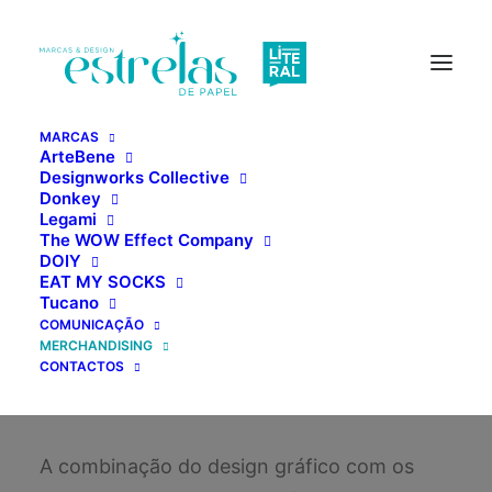
MARCAS
ArteBene
Designworks Collective
Donkey
MERCHANDISING
Legami
The WOW Effect Company
BRINDES
DOIY
EAT MY SOCKS
Tucano
COMUNICAÇÃO
Merchandising e brindes de
MERCHANDISING
prestígio para instituições e
CONTACTOS
empresas
A combinação do design gráfico com os