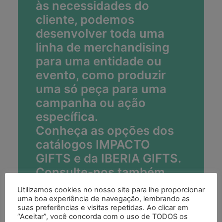
às necessidades do
cliente, podemos
desenvolver toda uma
linha de merchandising
para uma entidade ou
evento, como produzir
uma só peça para uma
campanha ou ação
específica.
Conheça as opções dos
catálogos IMPACTO
GIFTS e da IBERIA GIFTS.
Consulte-nos também
para a produção de peças
Utilizamos cookies no nosso site para lhe proporcionar
exclusivas.
uma boa experiência de navegação, lembrando as
suas preferências e visitas repetidas. Ao clicar em
“Aceitar”, você concorda com o uso de TODOS os