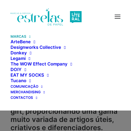
MARCAS
ArteBene
Designworks Collective
Donkey
MARCAS
Legami
The WOW Effect Company
DOIY
EAT MY SOCKS
Representamos, em exclusivo,
Tucano
algumas das melhores marcas
COMUNICAÇÃO
MERCHANDISING
internacionais no sector da
CONTACTOS
papelaria, objetos de design e
gift, proporcionando uma gama
muito variada de artigos úteis,
criativos e diferenciadores.