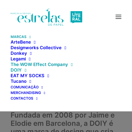
MARCAS
ArteBene
Designworks Collective
Donkey
Legami
The WOW Effect Company
DOIY
EAT MY SOCKS
Tucano
Creative, Unique &
COMUNICAÇÃO
Original Gifts
MERCHANDISING
CONTACTOS
Fundada em 2008 por Jaime e
Elodie em Barcelona, ​​a DOIY é
uma marca de design que cria