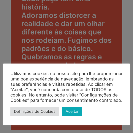
história.
Adoramos distorcer a
realidade e dar um olhar
diferente às coisas que
nos rodeiam. Fugimos dos
padrões e do básico.
Quebramos as regras e
procuramos beleza no
inesperado.
Utilizamos cookies no nosso site para lhe proporcionar
uma boa experiência de navegação, lembrando as
Quer surpreendam,
suas preferências e visitas repetidas. Ao clicar em
alegrem, mandem boas
“Aceitar”, você concorda com o uso de TODOS os
cookies. No entanto, pode visitar “Configurações de
vibrações, façam rir...
Cookies” para fornecer um consentimento controlado.
provocam sempre uma
Definições de Cookies
Aceitar
emoção positiva.