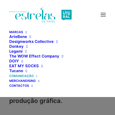
MARCAS
ArteBene
Designworks Collective
Donkey
DESIGN
Legami
The WOW Effect Company
COMUNICAÇÃO
DOIY
EAT MY SOCKS
EVENTOS
Tucano
COMUNICAÇÃO
MERCHANDISING
Combinamos a criatividade
CONTACTOS
com as melhores soluções de
produção gráfica.