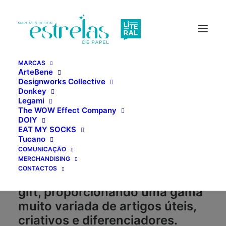
MARCAS
ArteBene
Designworks Collective
Donkey
MARCAS
Legami
The WOW Effect Company
DOIY
EAT MY SOCKS
Representamos, em exclusivo,
Tucano
algumas das melhores marcas
COMUNICAÇÃO
MERCHANDISING
internacionais no sector da
CONTACTOS
papelaria, objetos de design e
gift, proporcionando uma gama
muito variada de artigos úteis,
criativos e diferenciadores.